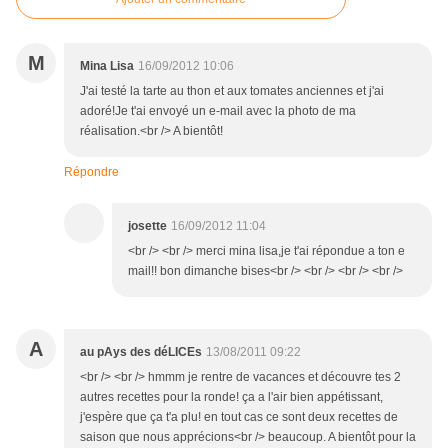
M
Mina Lisa
16/09/2012 10:06
J'ai testé la tarte au thon et aux tomates anciennes et j'ai
adoré!Je t'ai envoyé un e-mail avec la photo de ma
réalisation.<br /> A bientôt!
Répondre
josette
16/09/2012 11:04
<br /> <br /> merci mina lisa,je t'ai répondue a ton e
mail!! bon dimanche bises<br /> <br /> <br /> <br />
A
au pAys des déLICEs
13/08/2011 09:22
<br /> <br /> hmmm je rentre de vacances et découvre tes 2
autres recettes pour la ronde! ça a l'air bien appétissant,
j'espère que ça t'a plu! en tout cas ce sont deux recettes de
saison que nous apprécions<br /> beaucoup. A bientôt pour la