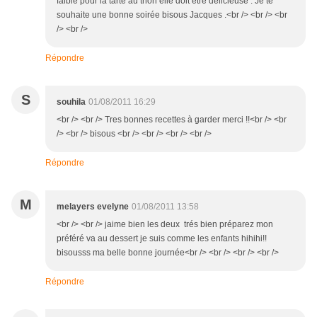
faible pour la tarte au thon elle doit être délicieuse . Je te
souhaite une bonne soirée bisous Jacques .<br /> <br /> <br
/> <br />
Répondre
S
souhila
01/08/2011 16:29
<br /> <br /> Tres bonnes recettes à garder merci !!<br /> <br
/> <br /> bisous <br /> <br /> <br /> <br />
Répondre
M
melayers evelyne
01/08/2011 13:58
<br /> <br /> jaime bien les deux trés bien préparez mon
préféré va au dessert je suis comme les enfants hihihi!!
bisousss ma belle bonne journée<br /> <br /> <br /> <br />
Répondre