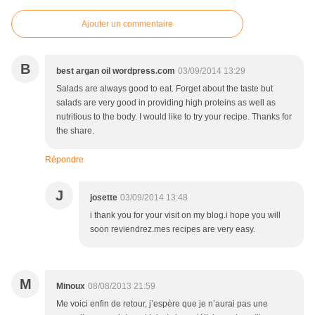
Ajouter un commentaire
B
best argan oil wordpress.com
03/09/2014 13:29
Salads are always good to eat. Forget about the taste but
salads are very good in providing high proteins as well as
nutritious to the body. I would like to try your recipe. Thanks for
the share.
Répondre
J
josette
03/09/2014 13:48
i thank you for your visit on my blog.i hope you will
soon reviendrez.mes recipes are very easy.
M
Minoux
08/08/2013 21:59
Me voici enfin de retour, j’espère que je n’aurai pas une