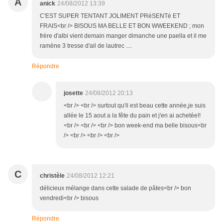
A
anick
24/08/2012 13:39
C'EST SUPER TENTANT JOLIMENT PRéSENTé ET
FRAIS<br /> BISOUS MA BELLE ET BON WWEEKEND ; mon
frère d'albi vient demain manger dimanche une paella et il me
ramène 3 tresse d'ail de lautrec ....
Répondre
josette
24/08/2012 20:13
<br /> <br /> surtout qu'il est beau cette année,je suis
allée le 15 aout a la fête du pain et j'en ai achetée!!
<br /> <br /> <br /> bon week-end ma belle bisous<br
/> <br /> <br /> <br />
C
christèle
24/08/2012 12:21
délicieux mélange dans cette salade de pâtes<br /> bon
vendredi<br /> bisous
Répondre