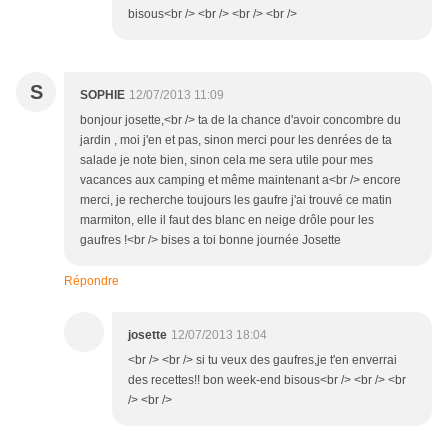
bisous<br /> <br /> <br /> <br />
S
SOPHIE
12/07/2013 11:09
bonjour josette,<br /> ta de la chance d'avoir concombre du
jardin , moi j'en et pas, sinon merci pour les denrées de ta
salade je note bien, sinon cela me sera utile pour mes
vacances aux camping et même maintenant a<br /> encore
merci, je recherche toujours les gaufre j'ai trouvé ce matin
marmiton, elle il faut des blanc en neige drôle pour les
gaufres !<br /> bises a toi bonne journée Josette
Répondre
josette
12/07/2013 18:04
<br /> <br /> si tu veux des gaufres,je t'en enverrai
des recettes!! bon week-end bisous<br /> <br /> <br
/> <br />