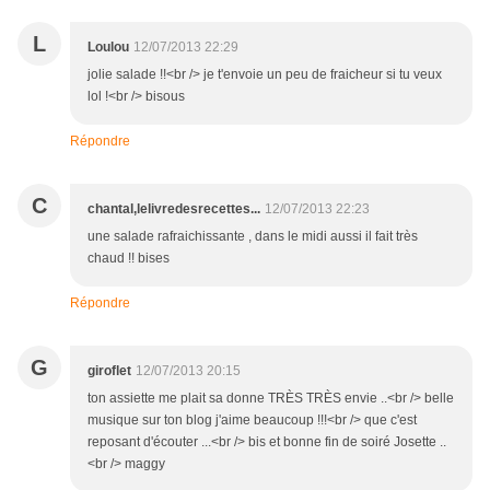
L
Loulou
12/07/2013 22:29
jolie salade !!<br /> je t'envoie un peu de fraicheur si tu veux
lol !<br /> bisous
Répondre
C
chantal,lelivredesrecettes...
12/07/2013 22:23
une salade rafraichissante , dans le midi aussi il fait très
chaud !! bises
Répondre
G
giroflet
12/07/2013 20:15
ton assiette me plait sa donne TRÈS TRÈS envie ..<br /> belle
musique sur ton blog j'aime beaucoup !!!<br /> que c'est
reposant d'écouter ...<br /> bis et bonne fin de soiré Josette ..
<br /> maggy