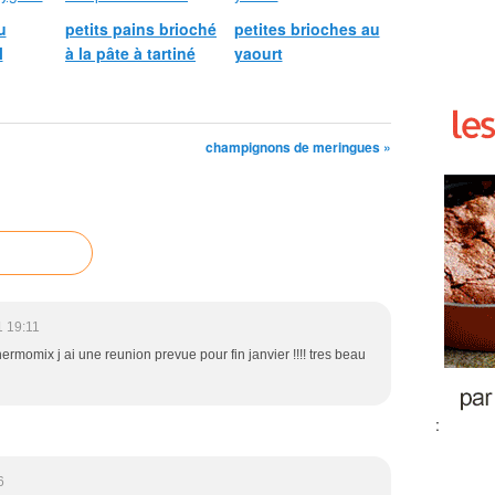
u
petits pains brioché
petites brioches au
l
à la pâte à tartiné
yaourt
champignons de meringues »
1 19:11
hermomix j ai une reunion prevue pour fin janvier !!!! tres beau
:
6