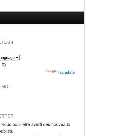
CTEUR
 by
Translate
-MOI
ETTER
-vous pour être averti des nouveaux
publiés.