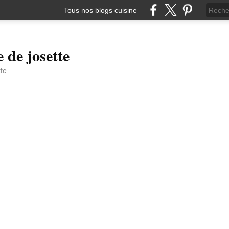
Tous nos blogs cuisine
e de josette
tte