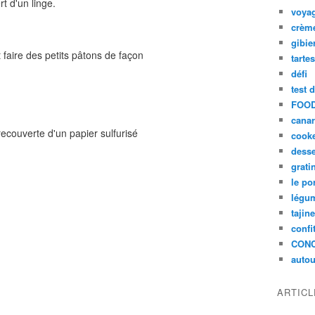
t d'un linge.
voya
crèm
gibie
 faire des petits pâtons de façon
tarte
défi
test 
FOOD
cana
recouverte d'un papier sulfurisé
cook
desse
grati
le po
légum
tajin
confi
CON
autou
ARTIC