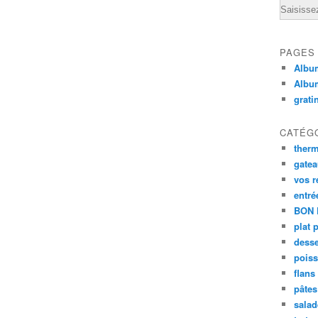
Email
PAGES
Album
Albu
grati
CATÉG
ther
gate
vos r
entré
BON 
plat 
desse
poiss
flans
pâtes 
salad