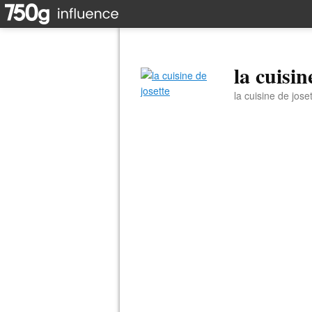
la cuisin
la cuisine de jose