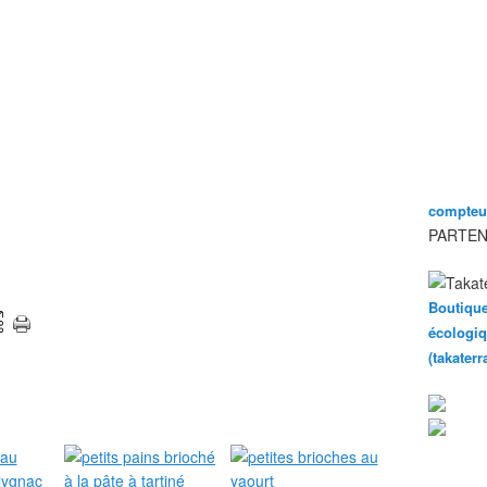
compteur
PARTEN
Boutique
écologiq
(takater