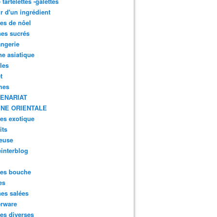
- tartelettes -galettes
r d'un ingrédient
tes de nôel
nes sucrés
ngerie
ne asiatique
lles
t
mes
ENARIAT
INE ORIENTALE
tes exotique
its
euse
interblog
es bouche
es
nes salées
erware
es diverses