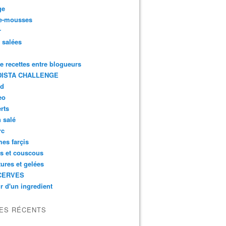
ge
e-mousses
r
s salées
de recettes entre blogueurs
ISTA CHALLENGE
rd
eo
rts
n salé
rc
es farçis
es et couscous
tures et gelées
CERVES
r d'un ingredient
LES RÉCENTS