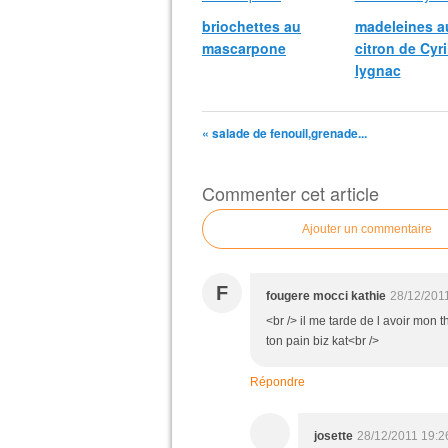
briochettes au
madeleines a
mascarpone
citron de Cyri
lygnac
« salade de fenouil,grenade...
Commenter cet article
Ajouter un commentaire
F
fougere mocci kathie
28/12/201
<br /> il me tarde de l avoir mon t
ton pain biz kat<br />
Répondre
josette
28/12/2011 19:2