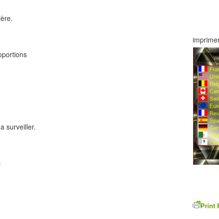
ière.
imprimer
oportions
 surveiller.
c
Print 