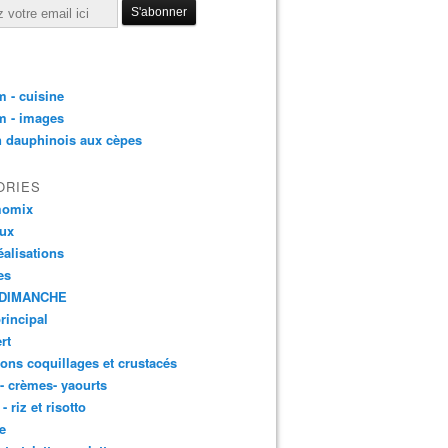
 - cuisine
m - images
n dauphinois aux cèpes
ORIES
momix
aux
éalisations
es
DIMANCHE
principal
rt
ons coquillages et crustacés
 - crèmes- yaourts
- riz et risotto
e