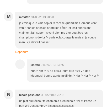
M
movifab
31/05/2013 20:28
je crois que je vais copier ta recette quand mes loulous vont
venir, car les ados ça adore les pâtes, et les tiennes ont
vraiment l'air super, ils vont bien me trier peut être les
champignons de<br /> paris et la courgette mais si je coupe
menu ça devrait passer....
Répondre
josette
01/06/2013 13:25
<br /> <br /> tu na pas a leurs dire qu'il y a des
légumes!! bonne après-midi!<br /> <br /> <br /> <br />
N
nicole passions
31/05/2013 20:18
un plat qui réchauffe et on en a bien besoin.<br /> Passe un
bon WE Josette<br /> Bisousssssssssssss