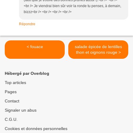
(faut que je trouve des bonnes prunes aussi !).<br /> <br />
<br /> Je viendrai bien sûr voir la ronde tu penses, à demain,
bizzz<br /> <br /> <br /> <br />
Répondre
< fouace
salade épicée de lentilles
thon et oignons rouge >
Hébergé par Overblog
Top articles
Pages
Contact
Signaler un abus
C.G.U.
Cookies et données personnelles