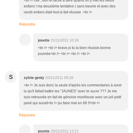
<br /> Oui , bon et facile à faire quand on y met les oeufs
entiers ! ma deuxième tentative ( sans beurre et avec des
oeufs entiers était tout-à-fait réussie .<br />
Répondre
josette
21/11/2011 10:18
<br /> <br /> bravo,si tu la bien réussie.bonne
journée<br /> <br /> <br /> <br />
S
sylvie genty
20/11/2011 09:26
<br /> Je suis donc la seule d'après les commentaires à avoir
lu qu'il fallait battre les "JAUNES" avec le sucre ??? Je me
suis retrouvée en fait de génoise moelleuse avec un joli petit
pavé qui aurait<br /> pu faire mal en 68 !!!<br />
Répondre
josette
20/11/2011 13:21