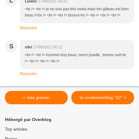
L
Loulou
27/08/2011 00:25
<br /> <br /> je ne suis pas très moka mais ton gâteau est bien
beau !!<br /> <br /> <br /> bisous<br /> <br /> <br /> <br />
Répondre
S
silvi
27/08/2011 00:11
<br /> <br /> hummm trop beau, merci josette , bonne nuit<br
/> <br /> <br /> <br />
Répondre
< vide grenier
la rondeinterblog "20" >
Hébergé par Overblog
Top articles
Pages