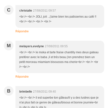
C
christalie
27/08/2011 09:57
<br /> <br /> JOLI, joli ...j'aime bien les patisseries au café !!
<br /> <br /> <br /> <br />
Répondre
M
melayers.evelyne
27/08/2011 09:55
<br /> <br /> le moka et tarte fraise chantilly mes deux gateau
preférer avec le baba ,il et trés beau j'en prendrez bien un
petit morceau miamiam bisoussss ma cherie<br /> <br /> <br
/> <br />
Répondre
B
brimbelle
27/08/2011 09:40
<br /> <br /> il est superbe ton gâteau!il y a des lustres que je
n'ai plus fait ce genre de gâteau!bisous et bonne journée<br
/> <br /> <br /> <br />