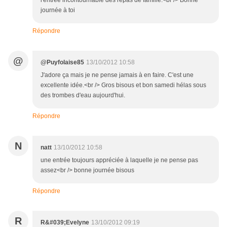
l'entrèe incontournable des repas de famille.<br /> Bonne
journée à toi
Répondre
@
@Puyfolaise85
13/10/2012 10:58
J'adore ça mais je ne pense jamais à en faire. C'est une
excellente idée.<br /> Gros bisous et bon samedi hélas sous
des trombes d'eau aujourd'hui.
Répondre
N
natt
13/10/2012 10:58
une entrée toujours appréciée à laquelle je ne pense pas
assez<br /> bonne journée bisous
Répondre
R
R&#039;Evelyne
13/10/2012 09:19