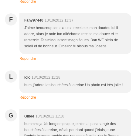
Répondre
F
Fany97440
13/10/2012 11:37
J'aime beaucoup ton exquise recette et mon doudou lui il
adore, alors je note ton alléchante recette ma douce et te
remercie. Tes minous sont magnifiques. Bon WE plein de
soleil et de bonheur. Gros<br /> bisous ma Josette
Répondre
L
lolo
13/10/2012 11:28
hum, j'adore les bouchées à la reine ! ta photo est très jolie !
Répondre
G
Gibee
13/10/2012 11:18
hummm ça fait longtemps que je n'en ai pas mangé des
bouchées à la reine, c'était pourtant quand j'étais jeune