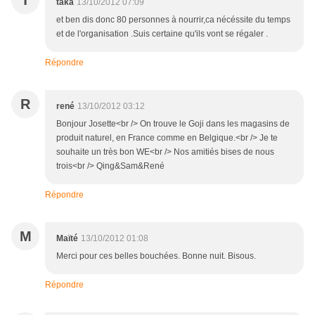
T
taka
13/10/2012 07:09
et ben dis donc 80 personnes à nourrir,ca nécéssite du temps
et de l'organisation .Suis certaine qu'ils vont se régaler .
Répondre
R
rené
13/10/2012 03:12
Bonjour Josette<br /> On trouve le Goji dans les magasins de
produit naturel, en France comme en Belgique.<br /> Je te
souhaite un très bon WE<br /> Nos amitiés bises de nous
trois<br /> Qing&Sam&René
Répondre
M
Maïté
13/10/2012 01:08
Merci pour ces belles bouchées. Bonne nuit. Bisous.
Répondre