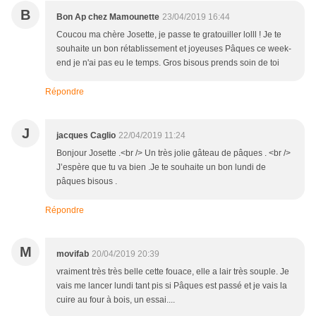
B
Bon Ap chez Mamounette
23/04/2019 16:44
Coucou ma chère Josette, je passe te gratouiller lolll ! Je te
souhaite un bon rétablissement et joyeuses Pâques ce week-
end je n'ai pas eu le temps. Gros bisous prends soin de toi
Répondre
J
jacques Caglio
22/04/2019 11:24
Bonjour Josette .<br /> Un très jolie gâteau de pâques . <br />
J’espère que tu va bien .Je te souhaite un bon lundi de
pâques bisous .
Répondre
M
movifab
20/04/2019 20:39
vraiment très très belle cette fouace, elle a lair très souple. Je
vais me lancer lundi tant pis si Pâques est passé et je vais la
cuire au four à bois, un essai....