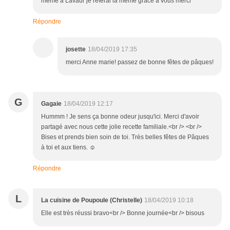
meme a Lavaur je referai la meme grace a vous merci
Répondre
josette
18/04/2019 17:35
merci Anne marie! passez de bonne fêtes de pâques!
G
Gagaie
18/04/2019 12:17
Hummm ! Je sens ça bonne odeur jusqu'ici. Merci d'avoir
partagé avec nous cette jolie recette familiale.<br /> <br />
Bises et prends bien soin de toi. Très belles fêtes de Pâques
à toi et aux tiens. ☺
Répondre
L
La cuisine de Poupoule (Christelle)
18/04/2019 10:18
Elle est très réussi bravo<br /> Bonne journée<br /> bisous