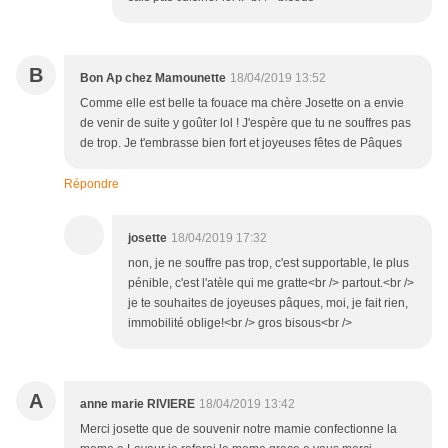
B
Bon Ap chez Mamounette
18/04/2019 13:52
Comme elle est belle ta fouace ma chère Josette on a envie
de venir de suite y goûter lol ! J'espère que tu ne souffres pas
de trop. Je t'embrasse bien fort et joyeuses fêtes de Pâques
Répondre
josette
18/04/2019 17:32
non, je ne souffre pas trop, c'est supportable, le plus
pénible, c'est l'atèle qui me gratte<br /> partout.<br />
je te souhaites de joyeuses pâques, moi, je fait rien,
immobilité oblige!<br /> gros bisous<br />
A
anne marie RIVIERE
18/04/2019 13:42
Merci josette que de souvenir notre mamie confectionne la