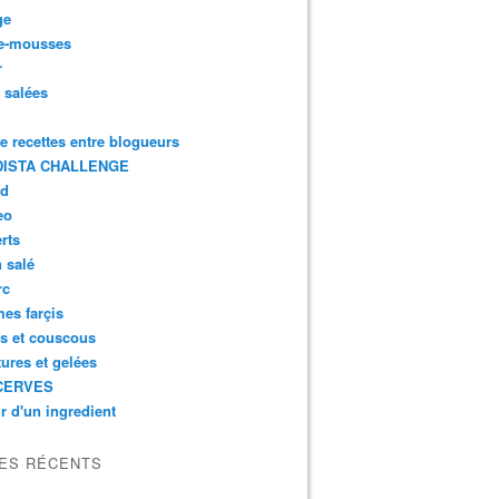
ge
e-mousses
r
s salées
de recettes entre blogueurs
ISTA CHALLENGE
rd
eo
rts
n salé
rc
es farçis
es et couscous
tures et gelées
CERVES
r d'un ingredient
LES RÉCENTS