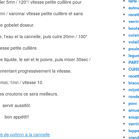
tarte 
oler 5mn / 120°/ vitesse petite cuillère pour
autou
n / varoma/ vitesse petite cuillère et sans
recet
verri
le gobelet doseur.
boula
cuisi
le, l'eau et la cannelle, puis cuire 20mn / 100°
volai
tesse petite cuillère.
poule
legu
e liquide, le sel et le poivre, puis mixer 30sec /
PART
CUIS
gmentant progressivement la vitesse.
recet
moi, 1mn / vitesse 10.
biscu
mijot
s croutons ce sera meilleurs.
ronde
porc
servir aussitôt.
amus
bon appétit!!
soup
verri
tupp
viand