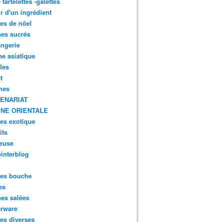
- tartelettes -galettes
r d'un ingrédient
tes de nôel
nes sucrés
ngerie
ne asiatique
lles
t
mes
ENARIAT
INE ORIENTALE
tes exotique
its
euse
interblog
es bouche
es
nes salées
erware
es diverses