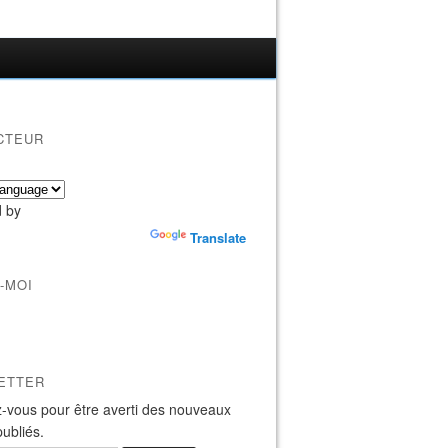
CTEUR
 by
Translate
-MOI
ETTER
-vous pour être averti des nouveaux
publiés.