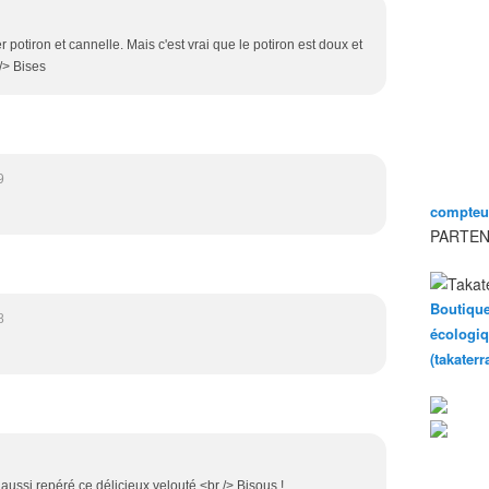
potiron et cannelle. Mais c'est vrai que le potiron est doux et
 /> Bises
9
compteur
PARTEN
Boutique
8
écologiq
(takater
ai aussi repéré ce délicieux velouté.<br /> Bisous !