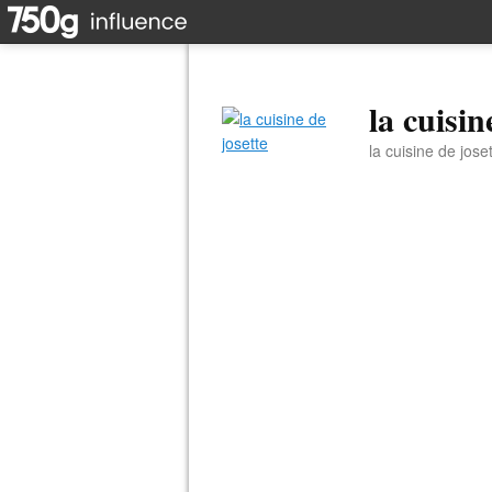
la cuisin
la cuisine de jose