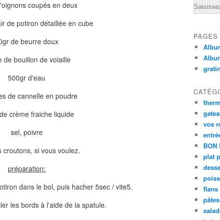
Email
'oignons coupés en deux
ir de potiron détaillée en cube
PAGES
0gr de beurre doux
Album
Albu
 de bouillon de volaille
grati
500gr d'eau
CATÉG
es de cannelle en poudre
ther
gate
de crème fraiche liquide
vos r
sel, poivre
entré
BON 
 croutons, si vous voulez.
plat 
desse
préparation:
poiss
otiron dans le bol, puis hacher 5sec / vite5.
flans
pâtes 
ler les bords à l'aide de la spatule.
salad