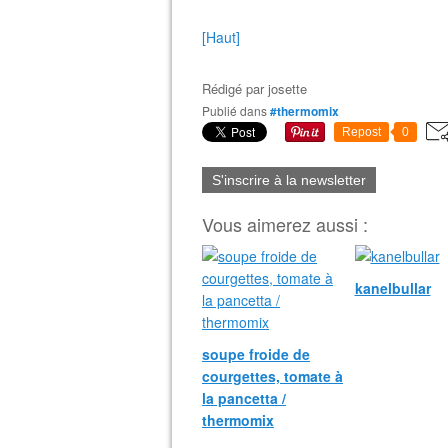
[Haut]
Rédigé par
josette
Publié dans
#thermomix
Repost
0
S'inscrire à la newsletter
Vous aimerez aussi :
kanelbullar
soupe froide de
courgettes, tomate à
la pancetta /
thermomix