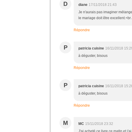
D
diane
17/11/2018 21:43
Je n'aurais pas imaginer mélanger 
le mariage doit être excellent.<br
Répondre
P
patricia cuisine
16/11/2018 15:2
à déguster, bisous
Répondre
P
patricia cuisine
16/11/2018 15:2
à déguster, bisous
Répondre
M
MC
15/11/2018 23:32
J'ai acheté ce livre ce matin et j'