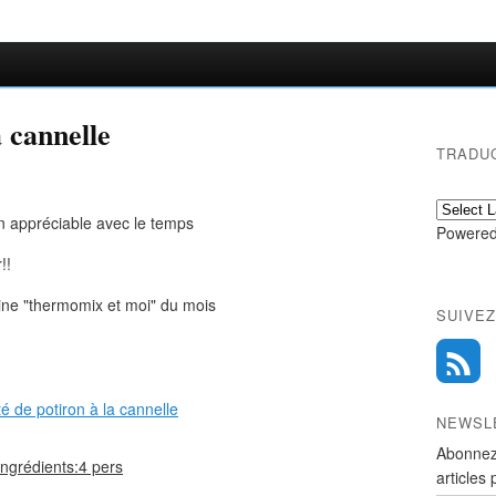
a cannelle
TRADU
en appréciable avec le temps
Powered
!!
ine "thermomix et moi" du mois
SUIVEZ
NEWSL
Abonnez
ingrédients:4 pers
articles 