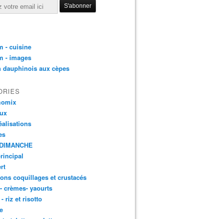
 - cuisine
m - images
n dauphinois aux cèpes
ORIES
momix
aux
éalisations
es
DIMANCHE
principal
rt
ons coquillages et crustacés
 - crèmes- yaourts
- riz et risotto
e