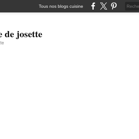
Tous nos blogs cuisine
e de josette
tte