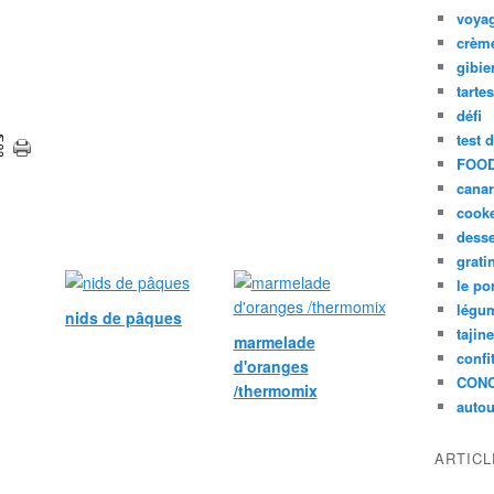
voya
crèm
gibie
tarte
défi
test 
FOOD
cana
cook
desse
grati
le po
légum
nids de pâques
tajin
marmelade
confi
d'oranges
CON
/thermomix
autou
ARTIC