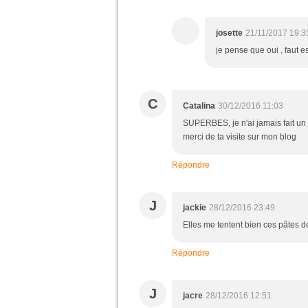
josette
21/11/2017 19:3
je pense que oui , faut e
C
Catalina
30/12/2016 11:03
SUPERBES, je n'ai jamais fait un j
merci de ta visite sur mon blog
Répondre
J
jackie
28/12/2016 23:49
Elles me tentent bien ces pâtes d
Répondre
J
jacre
28/12/2016 12:51