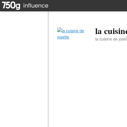
la cuisin
la cuisine de jose