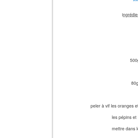
i
ngrédie
500
80g
peler à vif les oranges e
les pépins et
mettre dans l