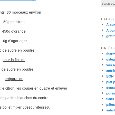
Email
nts: 80 morceaux environ
PAGES
50g de citron
Album
Albu
450g d'orange
grati
10g d'agar-agar
CATÉG
g de sucre en poudre
ther
gate
pour la finition
vos r
 de sucre en poudre
entré
BON 
préparation
plat 
desse
t le citron, les couper en quatre et enlever
poiss
 les parties blanches du centre.
flans
pâtes 
e bol et mixer 30sec / vitesse8.
salad