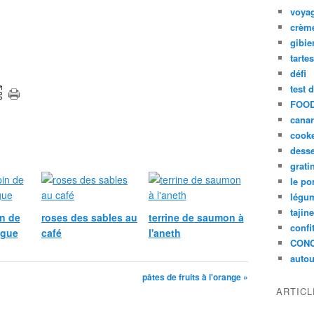
voya
crèm
gibie
tarte
défi
test 
FOOD
cana
cook
desse
grati
le po
légum
tajin
n de
roses des sables au
terrine de saumon à
confi
ngue
café
l'aneth
CON
autou
pâtes de fruits à l'orange »
ARTIC