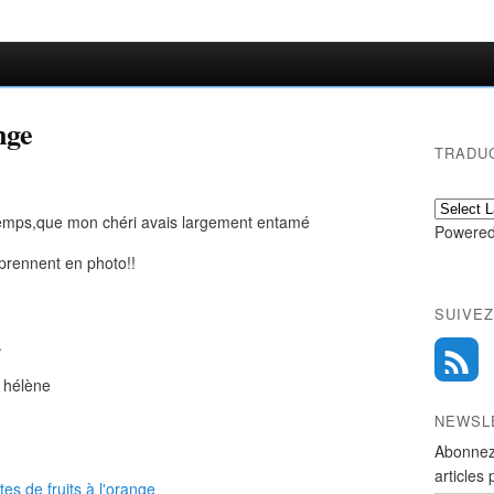
nge
TRADU
temps,que mon chéri avais largement entamé
Powered
 prennent en photo!!
SUIVEZ
.
: hélène
NEWSL
Abonnez
articles 