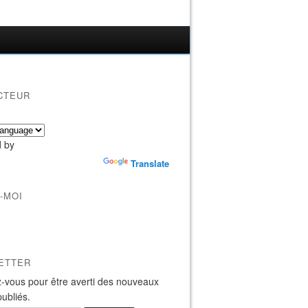
CTEUR
 by
Translate
-MOI
ETTER
-vous pour être averti des nouveaux
publiés.