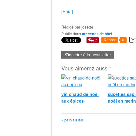
[Haut]
Rédigé par
josette
Publié dans
#recettes de nôel
Repost
0
S'inscrire à la newsletter
Vous aimerez aussi :
vin chaud de noël
sucettes sapi
aux épices
noël en meri
« pain au lait