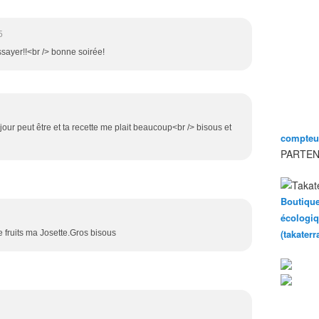
5
ssayer!!<br /> bonne soirée!
our peut être et ta recette me plait beaucoup<br /> bisous et
compteur
PARTEN
Boutique
écologiq
(takater
e fruits ma Josette.Gros bisous