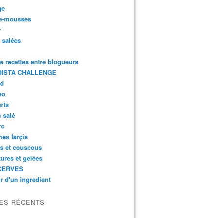
ge
e-mousses
r
s salées
de recettes entre blogueurs
ISTA CHALLENGE
rd
eo
rts
n salé
rc
es farçis
es et couscous
tures et gelées
CERVES
r d'un ingredient
LES RÉCENTS