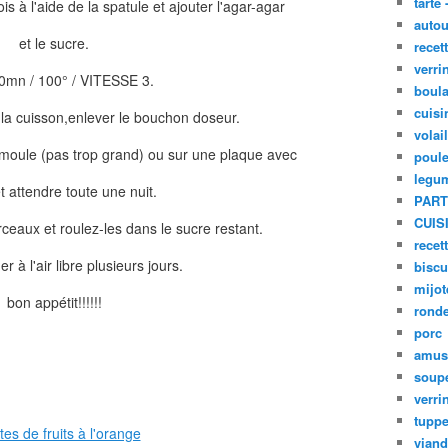
tarte 
is à l'aide de la spatule et ajouter l'agar-agar
autou
et le sucre.
recet
verri
30mn / 100° / VITESSE 3.
boula
cuisi
 la cuisson,enlever le bouchon doseur.
volai
 moule (pas trop grand) ou sur une plaque avec
poule
legu
t attendre toute une nuit.
PART
CUIS
eaux et roulez-les dans le sucre restant.
recet
r à l'air libre plusieurs jours.
biscu
mijot
bon appétit!!!!!!
ronde
porc
amus
soup
verri
tupp
viand