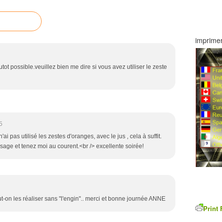
imprimer
utot possible.veuillez bien me dire si vous avez utiliser le zeste
5
ai pas utilisé les zestes d'oranges, avec le jus , cela à suffit.
ssage et tenez moi au courent.<br /> excellente soirée!
on les réaliser sans "l'engin".. merci et bonne journée ANNE
Print 