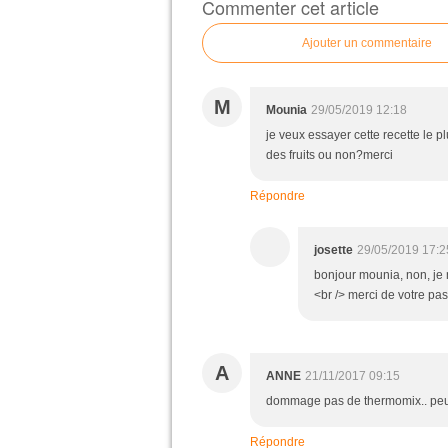
Commenter cet article
Ajouter un commentaire
M
Mounia
29/05/2019 12:18
je veux essayer cette recette le pl
des fruits ou non?merci
Répondre
josette
29/05/2019 17:2
bonjour mounia, non, je n'
<br /> merci de votre pa
A
ANNE
21/11/2017 09:15
dommage pas de thermomix.. peut-
Répondre