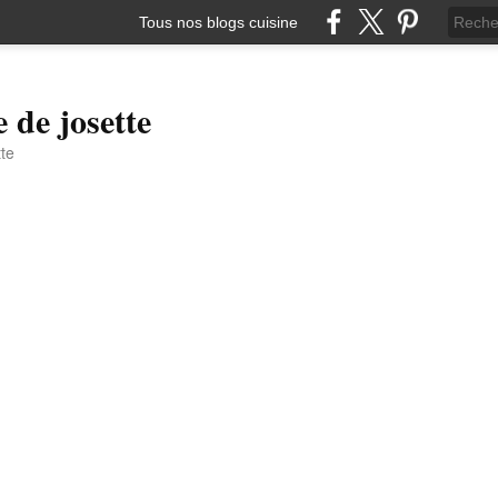
Tous nos blogs cuisine
e de josette
tte