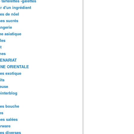
- tartelettes -galettes
r d'un ingrédient
tes de nôel
nes sucrés
ngerie
ne asiatique
lles
t
mes
ENARIAT
INE ORIENTALE
tes exotique
its
euse
interblog
es bouche
es
nes salées
erware
es diverses