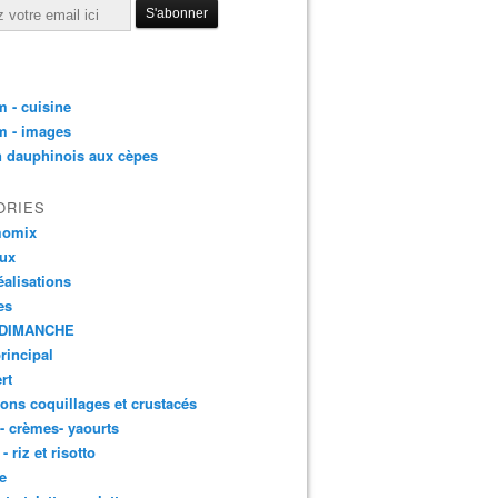
 - cuisine
m - images
n dauphinois aux cèpes
ORIES
momix
aux
éalisations
es
DIMANCHE
principal
rt
ons coquillages et crustacés
 - crèmes- yaourts
- riz et risotto
e