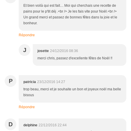
Et bien voilà qui est fait.... Moi qui cherchais une recette de
pains pour le p'tit déj .<br /> Je les fais vite pour Noël.<br />
Un grand merci et passez de bonnes fêtes dans la joie et le
bonheur.
Répondre
J
josette
24/12/2016 08:36
merci chris, passez d'excellente fêtes de Noël !!
P
patricia
23/12/2016 14:27
trop beau, merci et je souhaite un bon et joyeux noël ma belle
bisous
Répondre
D
delphine
22/12/2016 22:44