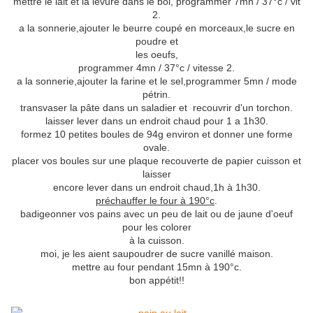
mettre le lait et la levure dans le bol, programmer 7mn / 37°c / vit
2.
a la sonnerie,ajouter le beurre coupé en morceaux,le sucre en
poudre et
les oeufs,
programmer 4mn / 37°c / vitesse 2.
a la sonnerie,ajouter la farine et le sel,programmer 5mn / mode
pétrin.
transvaser la pâte dans un saladier et recouvrir d'un torchon.
laisser lever dans un endroit chaud pour 1 a 1h30.
formez 10 petites boules de 94g environ et donner une forme
ovale.
placer vos boules sur une plaque recouverte de papier cuisson et
laisser
encore lever dans un endroit chaud,1h à 1h30.
préchauffer le four à 190°c
.
badigeonner vos pains avec un peu de lait ou de jaune d'oeuf
pour les colorer
à la cuisson.
moi, je les aient saupoudrer de sucre vanillé maison.
mettre au four pendant 15mn à 190°c.
bon appétit!!