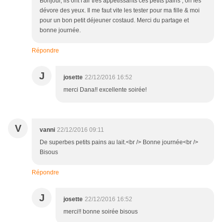
Bonjour, ils ont l'air très appétissants ces petits pains ; on les
dévore des yeux. Il me faut vite les tester pour ma fille & moi
pour un bon petit déjeuner costaud. Merci du partage et
bonne journée.
Répondre
J
josette
22/12/2016 16:52
merci Dana!! excellente soirée!
V
vanni
22/12/2016 09:11
De superbes petits pains au lait.<br /> Bonne journée<br />
Bisous
Répondre
J
josette
22/12/2016 16:52
merci!! bonne soirée bisous