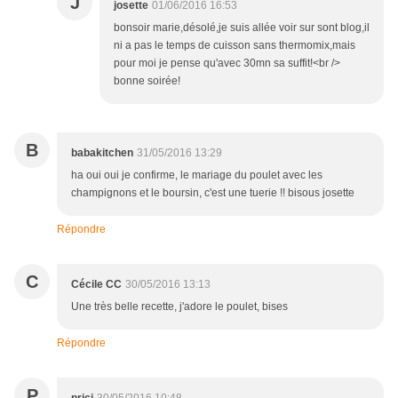
J
josette
01/06/2016 16:53
bonsoir marie,désolé,je suis allée voir sur sont blog,il
ni a pas le temps de cuisson sans thermomix,mais
pour moi je pense qu'avec 30mn sa suffit!<br />
bonne soirée!
B
babakitchen
31/05/2016 13:29
ha oui oui je confirme, le mariage du poulet avec les
champignons et le boursin, c'est une tuerie !! bisous josette
Répondre
C
Cécile CC
30/05/2016 13:13
Une très belle recette, j'adore le poulet, bises
Répondre
P