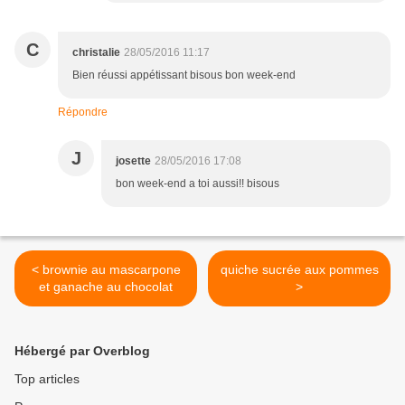
C
christalie
28/05/2016 11:17
Bien réussi appétissant bisous bon week-end
Répondre
J
josette
28/05/2016 17:08
bon week-end a toi aussi!! bisous
< brownie au mascarpone
quiche sucrée aux pommes
et ganache au chocolat
>
Hébergé par Overblog
Top articles