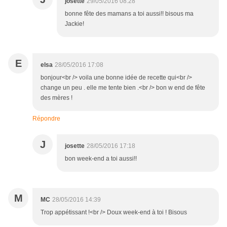
josette
29/05/2016 08:28
bonne fête des mamans a toi aussi!! bisous ma
Jackie!
E
elsa
28/05/2016 17:08
bonjour<br /> voila une bonne idée de recette qui<br />
change un peu . elle me tente bien .<br /> bon w end de fête
des mères !
Répondre
J
josette
28/05/2016 17:18
bon week-end a toi aussi!!
M
MC
28/05/2016 14:39
Trop appétissant !<br /> Doux week-end à toi ! Bisous