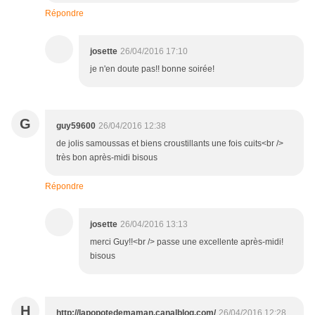
Répondre
josette
26/04/2016 17:10
je n'en doute pas!! bonne soirée!
G
guy59600
26/04/2016 12:38
de jolis samoussas et biens croustillants une fois cuits<br />
très bon après-midi bisous
Répondre
josette
26/04/2016 13:13
merci Guy!!<br /> passe une excellente après-midi!
bisous
H
http://lapopotedemaman.canalblog.com/
26/04/2016 12:28