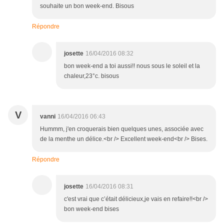
souhaite un bon week-end. Bisous
Répondre
josette
16/04/2016 08:32
bon week-end a toi aussi!! nous sous le soleil et la
chaleur,23°c. bisous
V
vanni
16/04/2016 06:43
Hummm, j'en croquerais bien quelques unes, associée avec
de la menthe un délice.<br /> Excellent week-end<br /> Bises.
Répondre
josette
16/04/2016 08:31
c'est vrai que c’était délicieux,je vais en refaire!!<br />
bon week-end bises