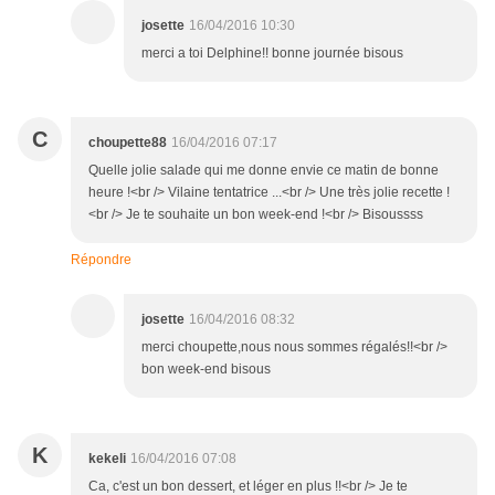
josette
16/04/2016 10:30
merci a toi Delphine!! bonne journée bisous
C
choupette88
16/04/2016 07:17
Quelle jolie salade qui me donne envie ce matin de bonne
heure !<br /> Vilaine tentatrice ...<br /> Une très jolie recette !
<br /> Je te souhaite un bon week-end !<br /> Bisoussss
Répondre
josette
16/04/2016 08:32
merci choupette,nous nous sommes régalés!!<br />
bon week-end bisous
K
kekeli
16/04/2016 07:08
Ca, c'est un bon dessert, et léger en plus !!<br /> Je te