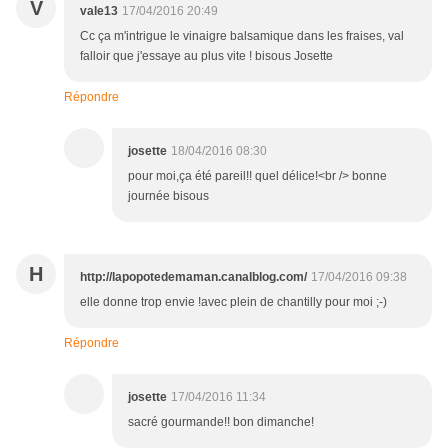
V
vale13
17/04/2016 20:49
Cc ça m'intrigue le vinaigre balsamique dans les fraises, val
falloir que j'essaye au plus vite ! bisous Josette
Répondre
josette
18/04/2016 08:30
pour moi,ça été pareil!! quel délice!<br /> bonne
journée bisous
H
http://lapopotedemaman.canalblog.com/
17/04/2016 09:38
elle donne trop envie !avec plein de chantilly pour moi ;-)
Répondre
josette
17/04/2016 11:34
sacré gourmande!! bon dimanche!