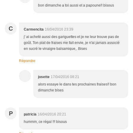
bon dimanche a toi aussi et a papoune!! bisous
C
Carmencita
16/04/2016 23:39
j' ai acheté aussi des gariguettes et je ne leur trouve pas de
goût. Ton plat de fraises me fait envie, je n'ai jamais associé
en sucré le vinaigre balsamique,. Bises
Répondre
josette
17/04/2016 08:21
alors essaye le dans tes prochaines fraises!! bon
dimanche bises
P
patricia
16/04/2016 20:21
hummm, ce régal !!! bisous