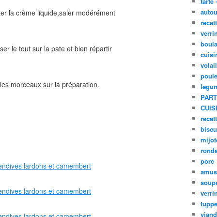
tarte 
autou
uter la crème liquide,saler modérément
recet
verri
boula
r le tout sur la pate et bien répartir
cuisi
volai
poule
les morceaux sur la préparation.
legu
PART
CUIS
recet
biscu
mijot
ronde
porc
amus
soup
verri
tupp
viand