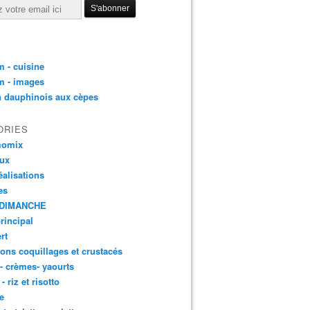
 - cuisine
m - images
n dauphinois aux cèpes
ORIES
momix
aux
éalisations
es
DIMANCHE
principal
rt
ons coquillages et crustacés
 - crèmes- yaourts
- riz et risotto
e