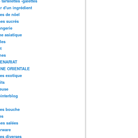
- tartelettes -galettes
r d'un ingrédient
tes de nôel
nes sucrés
ngerie
ne asiatique
lles
t
mes
ENARIAT
INE ORIENTALE
tes exotique
its
euse
interblog
es bouche
es
nes salées
erware
es diverses