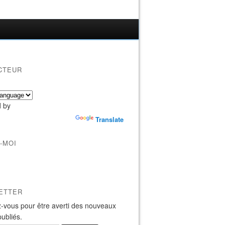
CTEUR
 by
Translate
-MOI
ETTER
-vous pour être averti des nouveaux
publiés.