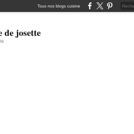
Tous nos blogs cuisine
e de josette
tte