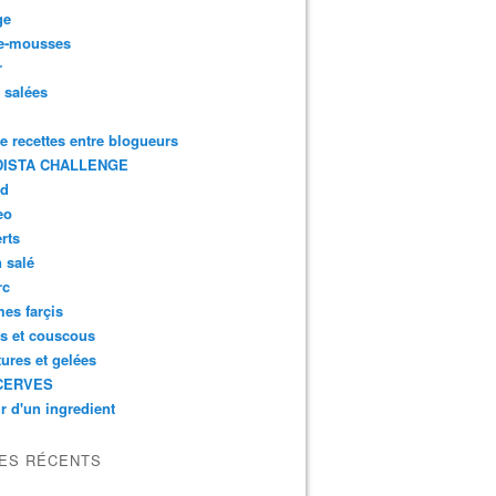
ge
e-mousses
r
s salées
de recettes entre blogueurs
ISTA CHALLENGE
rd
eo
rts
n salé
rc
es farçis
es et couscous
tures et gelées
CERVES
r d'un ingredient
LES RÉCENTS