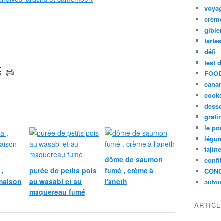
voya
crèm
gibie
tarte
défi
test 
FOOD
cana
cook
desse
grati
le po
légum
tajin
dôme de saumon
confi
,
purée de petits pois
fumé , crème à
CON
maison
au wasabi et au
l'aneth
autou
maquereau fumé
ARTIC