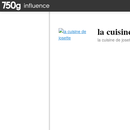
la cuisin
la cuisine de jose