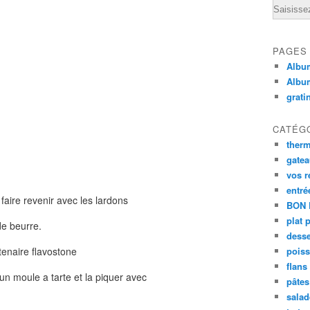
Email
PAGES
Album
Albu
grati
CATÉG
ther
gate
vos r
entré
faire revenir avec les lardons
BON 
plat 
de beurre.
desse
enaire flavostone
poiss
flans
n moule a tarte et la piquer avec
pâtes 
salad