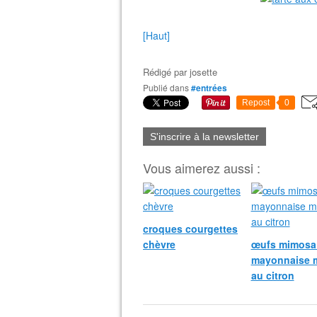
[Haut]
Rédigé par
josette
Publié dans
#entrées
Repost
0
S'inscrire à la newsletter
Vous aimerez aussi :
croques courgettes
chèvre
œufs mimosa 
mayonnaise 
au citron