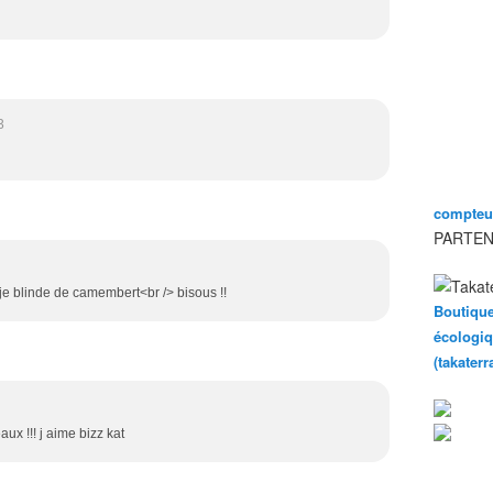
3
compteur
PARTEN
je blinde de camembert<br /> bisous !!
Boutique
écologiq
(takater
ux !!! j aime bizz kat