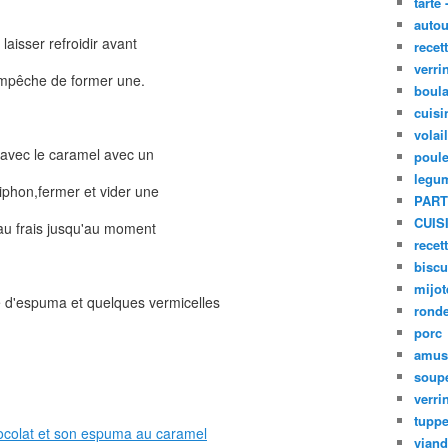
tarte 
autou
laisser refroidir avant
recet
verri
 empêche de former une.
boula
cuisi
volai
 avec le caramel avec un
poule
legu
siphon,fermer et vider une
PART
CUIS
au frais jusqu'au moment
recet
biscu
mijot
e d'espuma et quelques vermicelles
ronde
porc
amus
soup
verri
tupp
viand