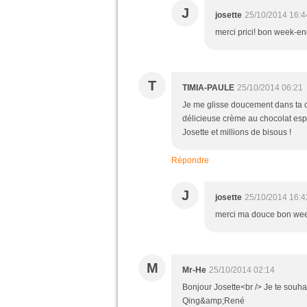
J
josette
25/10/2014 16:4
merci prici! bon week-en
T
TIMIA-PAULE
25/10/2014 06:21
Je me glisse doucement dans ta cui
délicieuse crème au chocolat esp
Josette et millions de bisous !
Répondre
J
josette
25/10/2014 16:4
merci ma douce bon week
M
Mr-He
25/10/2014 02:14
Bonjour Josette<br /> Je te souha
Qing&amp;René