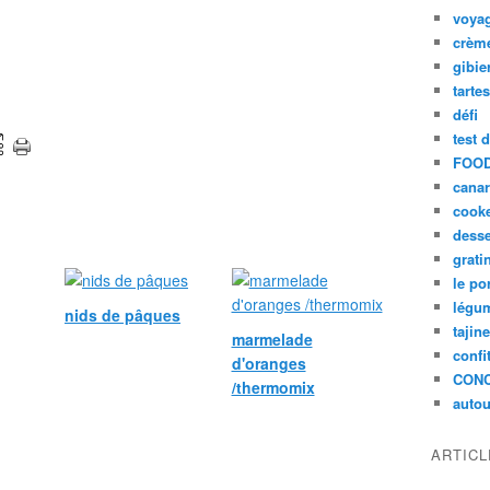
voya
crèm
gibie
tarte
défi
test 
FOOD
cana
cook
desse
grati
le po
légum
nids de pâques
tajin
marmelade
confi
d'oranges
CON
/thermomix
autou
ARTIC