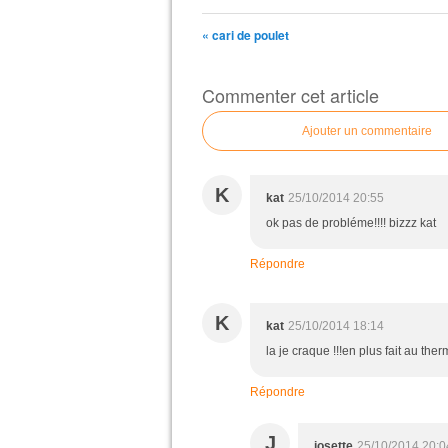
« cari de poulet
Commenter cet article
Ajouter un commentaire
K
kat
25/10/2014 20:55
ok pas de probléme!!!! bizzz kat
Répondre
K
kat
25/10/2014 18:14
la je craque !!!en plus fait au ther
Répondre
J
josette
25/10/2014 20:0