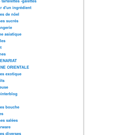
- tartelettes -galettes
r d'un ingrédient
tes de nôel
nes sucrés
ngerie
ne asiatique
lles
t
mes
ENARIAT
INE ORIENTALE
tes exotique
its
euse
interblog
es bouche
es
nes salées
erware
es diverses