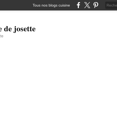
Tous nos blogs cuisine
e de josette
tte