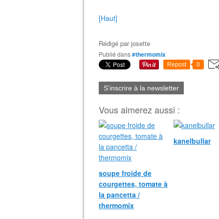
[Haut]
Rédigé par
josette
Publié dans
#thermomix
Repost
0
S'inscrire à la newsletter
Vous aimerez aussi :
kanelbullar
soupe froide de
courgettes, tomate à
la pancetta /
thermomix