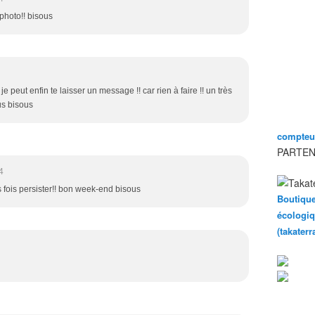
a photo!! bisous
e peut enfin te laisser un message !! car rien à faire !! un très
us bisous
compteur
PARTEN
4
s fois persister!! bon week-end bisous
Boutique
écologiq
(takater