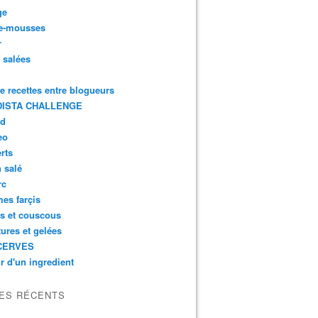
ge
e-mousses
r
s salées
de recettes entre blogueurs
ISTA CHALLENGE
rd
eo
rts
n salé
rc
es farçis
es et couscous
tures et gelées
CERVES
r d'un ingredient
LES RÉCENTS