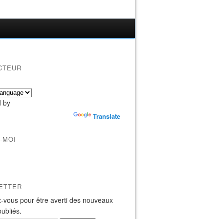
CTEUR
 by
Translate
-MOI
ETTER
-vous pour être averti des nouveaux
publiés.