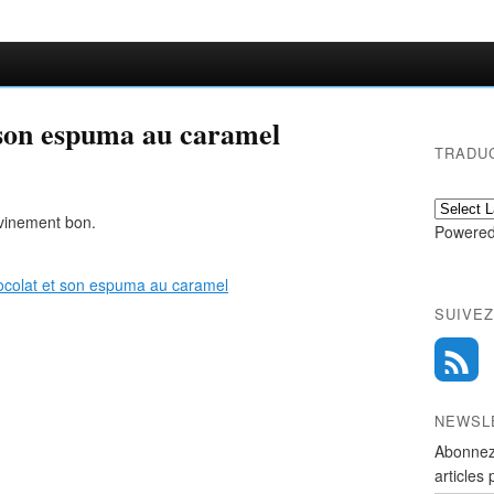
 son espuma au caramel
TRADU
ivinement bon.
Powered
SUIVEZ
NEWSL
Abonnez
articles 