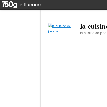
la cuisin
la cuisine de jose