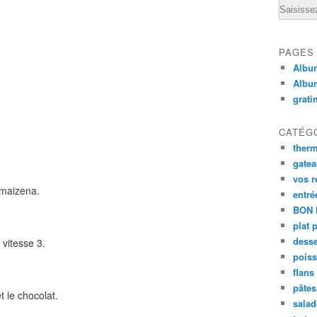
Email
PAGES
Album
Albu
grati
CATÉG
ther
gate
vos r
a maizena.
entré
BON 
plat 
desse
vitesse 3.
poiss
flans
pâtes 
t le chocolat.
salad