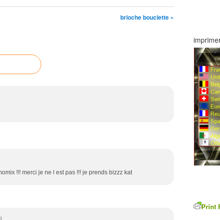
brioche bouclette »
imprimer
momix !!! merci je ne l est pas !!! je prends bizzz kat
Print 
4