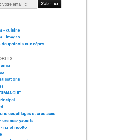
 - cuisine
m - images
n dauphinois aux cèpes
ORIES
momix
aux
éalisations
es
DIMANCHE
principal
rt
ons coquillages et crustacés
 - crèmes- yaourts
- riz et risotto
e