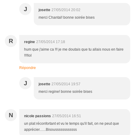
J
josette
27/05/2014 20:02
merci Chantal! bonne soirée bises
R
regine
27/05/2014 17:18
hum que j'aime ca !!! je me doutais que tu allais nous en faire
!!!!lol
Répondre
J
josette
27/05/2014 19:57
merci regine! bonne soirée bises
N
nicole passions
27/05/2014 16:51
un plat réconfortant et vu le temps qu'il fait, on ne peut que
apprécier.......Bisoussssssssssss