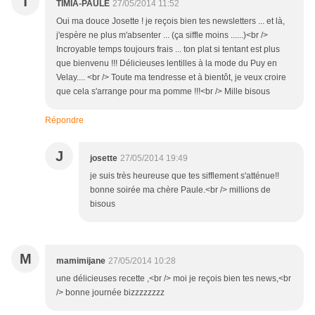
T
TIMIA-PAULE
27/05/2014 11:52
Oui ma douce Josette ! je reçois bien tes newsletters ... et là,
j'espère ne plus m'absenter ... (ça siffle moins ......)<br />
Incroyable temps toujours frais ... ton plat si tentant est plus
que bienvenu !!! Délicieuses lentilles à la mode du Puy en
Velay.... <br /> Toute ma tendresse et à bientôt, je veux croire
que cela s'arrange pour ma pomme !!!<br /> Mille bisous
Répondre
J
josette
27/05/2014 19:49
je suis très heureuse que tes sifflement s'atténue!!
bonne soirée ma chère Paule.<br /> millions de
bisous
M
mamimijane
27/05/2014 10:28
une délicieuses recette ,<br /> moi je reçois bien tes news,<br
/> bonne journée bizzzzzzzz