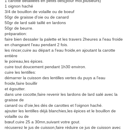
1 carotte détaillées en petits dés(pour moi,plusieurs)
1 oignon haché
3/4 de bouillon de volaille ou de boeuf
50gr de graisse d'oie ou de canard
50gr de lard salé taillé en lardons
50gr de beurre.
préparation:
faire bien dessaler la palette et les travers 2heures a l'eau froide
en changeant l'eau pendant 2 fois.
les rincer,cuire au départ a l'eau froide,en ajoutant la carotte
entière
le poireau,les épices.
cuire tout doucement pendant 1h30 environ.
cuire les lentilles:
démarrer la cuisson des lentilles vertes du puys a l'eau
froide,faire bouillir
et égoutter.
dans une cocotte,faire revenir les lardons de lard salé avec la
graisse de
canard ou d'oie,les dés de carottes et l'oignon haché.
ajouter les lentilles déjà blanchies,les épices et le bouillon de
volaille ou de
bœuf.cuire 25 a 30mn,suivant votre gout.
récuserez le jus de cuisson,faire réduire ce jus de cuisson avec