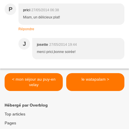
P
prici
27/05/2014 06:38
Miam, un délicieux plat!
Répondre
J
josette
27/05/2014 19:44
merci prici,bonne soirée!
< mon séjour au puy-en
le watapalam >
velay
Hébergé par Overblog
Top articles
Pages