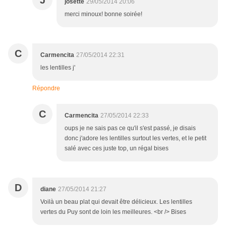
J
josette
29/05/2014 20:06
merci minoux! bonne soirée!
C
Carmencita
27/05/2014 22:31
les lentilles j'
Répondre
C
Carmencita
27/05/2014 22:33
oups je ne sais pas ce qu'il s'est passé, je disais
donc j'adore les lentilles surtout les vertes, et le petit
salé avec ces juste top, un régal bises
D
diane
27/05/2014 21:27
Voilà un beau plat qui devait être délicieux. Les lentilles
vertes du Puy sont de loin les meilleures. <br /> Bises